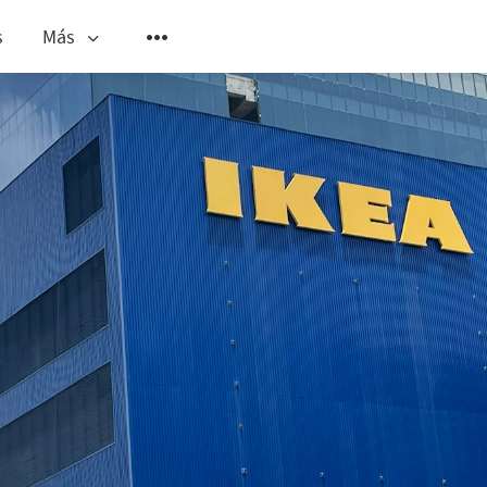
s
Más