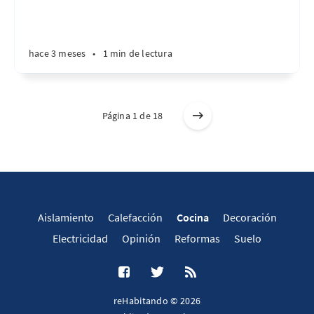
hace 3 meses
•
1 min de lectura
Página 1 de 18
Aislamiento
Calefacción
Cocina
Decoración
Electricidad
Opinión
Reformas
Suelo
reHabitando © 2026