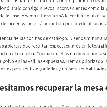
spacios. El famoso concepto abierto prometía devolve
ionó, trajo consigo nuevos inconvenientes como la
oda la casa. Además, transformó la cocina en un espa
desorden ya no está permitido por miedo al juicio 
dencia de las cocinas de catálogo. Diseños minimali
as abiertas que resultan espectaculares en fotograf
d en el día a día. Cocinar en ellas da miedo por si s
 polvo en las vajillas expuestas. Hemos priorizado la
ancias para ser fotografiadas y no para ser habitadas
esitamos recuperar la mesa
 que la intuición ya nos decía. Diversos estudios en 