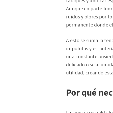
tabiques y unificar e
Aunque en parte func
ruidos y olores por t
permanente donde el 
A esto se suma la ten
impolutas y estanterí
una constante ansieda
delicado o se acumula
utilidad, creando est
Por qué nec
La ciencia respalda lo