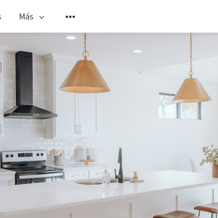
s
Más