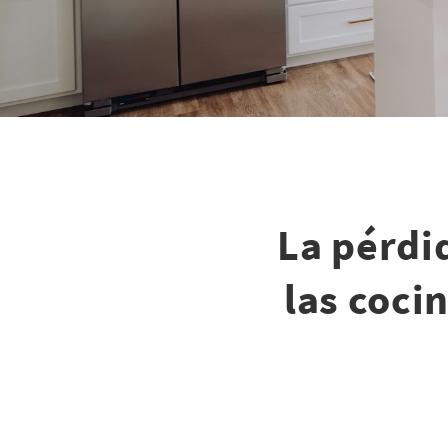
La pérdi
las coci