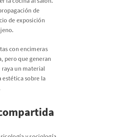
r la cocina al salón.
 propagación de
cio de exposición
ajeno.
stas con encimeras
ía, pero que generan
e raya un material
 estética sobre la
.
 compartida
psicología y sociología