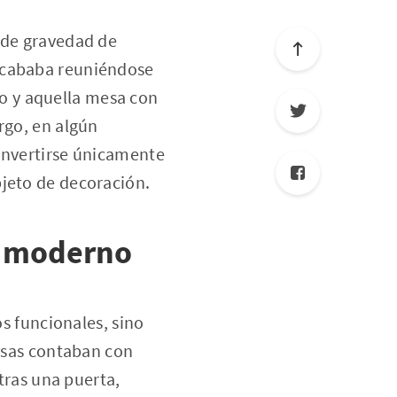
o de gravedad de
 acababa reuniéndose
nto y aquella mesa con
rgo, en algún
convertirse únicamente
bjeto de decoración.
to moderno
os funcionales, sino
uesas contaban con
 tras una puerta,