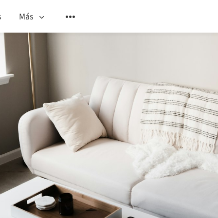
s
Más