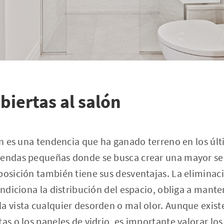
biertas al salón
lón es una tendencia que ha ganado terreno en los úl
iendas pequeñas donde se busca crear una mayor se
posición también tiene sus desventajas. La eliminac
condiciona la distribución del espacio, obliga a mant
a vista cualquier desorden o mal olor. Aunque exis
as o los paneles de vidrio, es importante valorar los