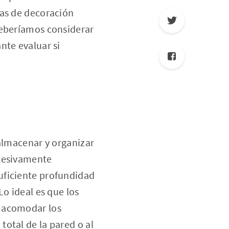
ias de decoración
deberíamos considerar
nte evaluar si
 almacenar y organizar
xcesivamente
uficiente profundidad
Lo ideal es que los
r acomodar los
otal de la pared o al