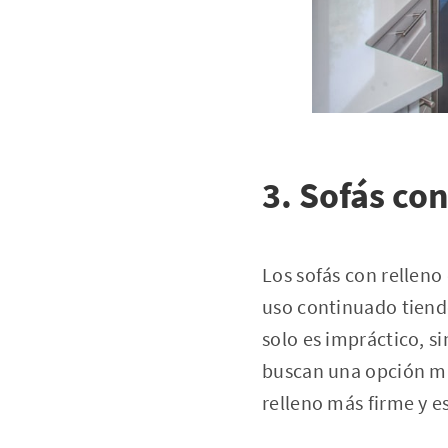
3. Sofás co
Los sofás con relleno
uso continuado tiende
solo es impráctico, 
buscan una opción má
relleno más firme y e