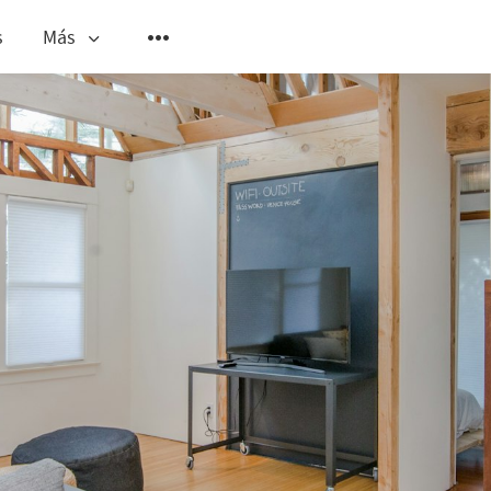
s
Más