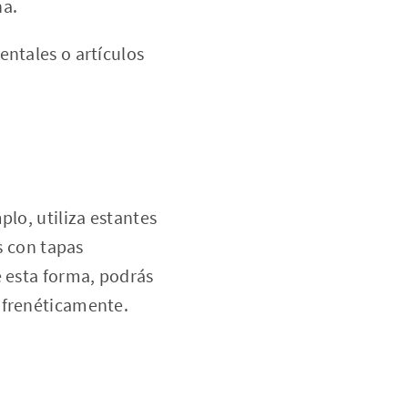
na.
ntales o artículos
plo, utiliza estantes
s con tapas
e esta forma, podrás
 frenéticamente.