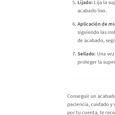
Lijado:
Lija la su
acabado liso.
Aplicación de m
siguiendo las in
de acabado, segú
Sellado:
Una vez 
proteger la superf
Conseguir un acabado
paciencia, cuidado y s
por tu cuenta, te rec