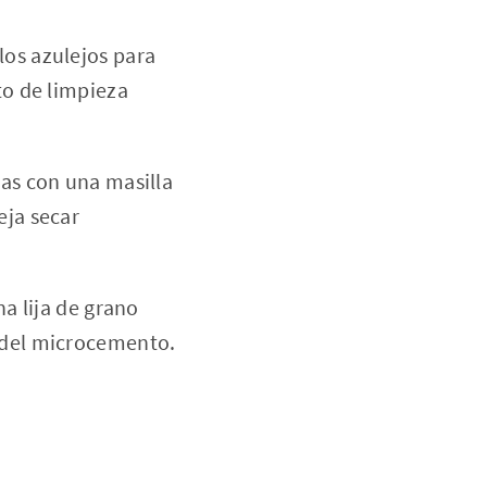
los azulejos para
to de limpieza
las con una masilla
eja secar
na lija de grano
a del microcemento.