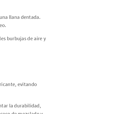
 una llana dentada.
eo.
les burbujas de aire y
ricante, evitando
tar la durabilidad,
oceso de mezclado y