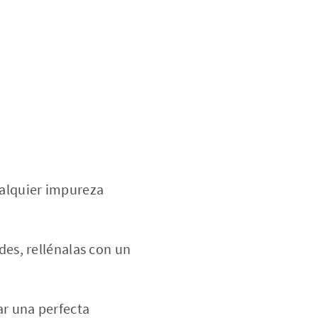
ualquier impureza
ades, rellénalas con un
rar una perfecta