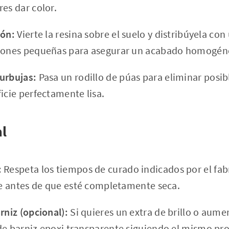
es dar color.
ión:
Vierte la resina sobre el suelo y distribúyela con
ciones pequeñas para asegurar un acabado homogén
urbujas:
Pasa un rodillo de púas para eliminar posib
icie perfectamente lisa.
al
:
Respeta los tiempos de curado indicados por el fab
cie antes de que esté completamente seca.
rniz (opcional):
Si quieres un extra de brillo o aumen
de barniz epoxi transparente siguiendo el mismo pr