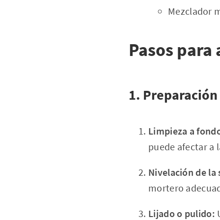
Mezclador m
Pasos para a
1. Preparación
Limpieza a fond
puede afectar a l
Nivelación de la 
mortero adecuado
Lijado o pulido:
U