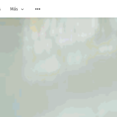
s
Más