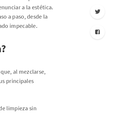
nunciar a la estética.
so a paso, desde la
tado impecable.
a?
que, al mezclarse,
us principales
de limpieza sin