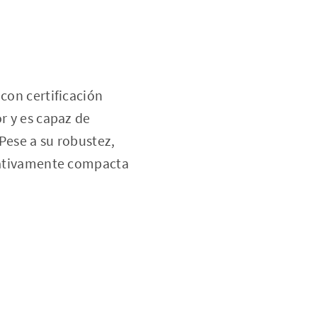
con certificación
r y es capaz de
Pese a su robustez,
elativamente compacta