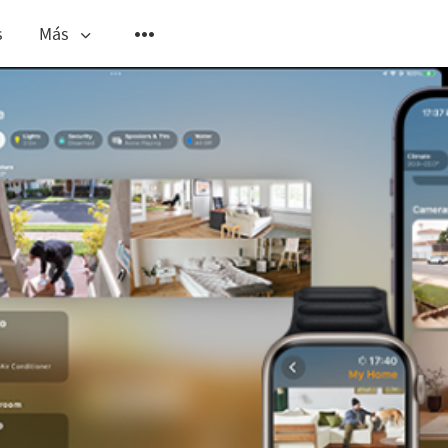
s
Más