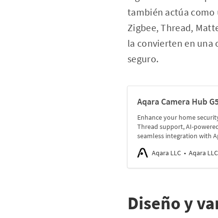
también actúa como u
Zigbee, Thread, Matte
la convierten en una
seguro.
Aqara Camera Hub G5
Enhance your home security
Thread support, AI-powered 
seamless integration with 
Aqara LLC
Aqara LLC
Diseño y va