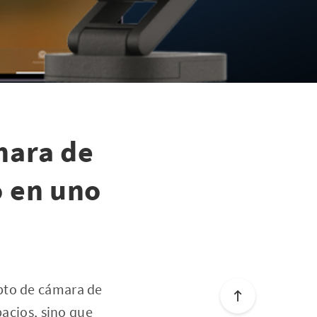
mara de
o en uno
pto de cámara de
pacios, sino que