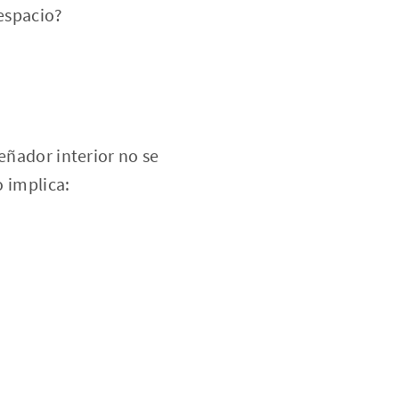
espacio?
eñador interior no se
o implica: