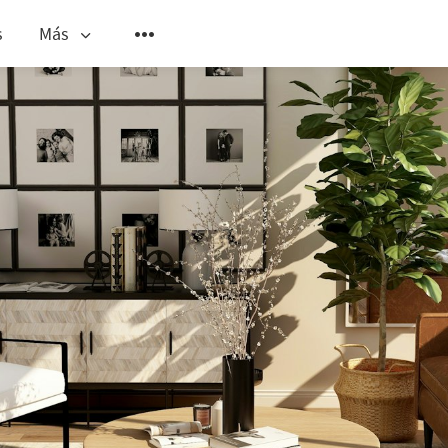
s
Más