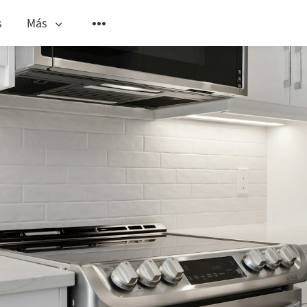
s
Más