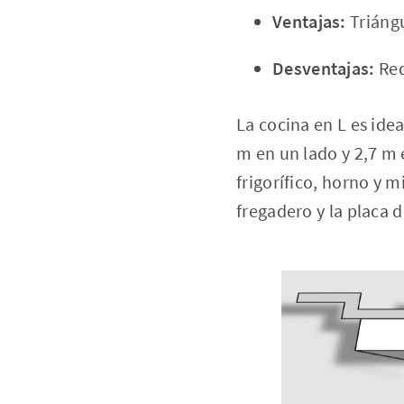
Ventajas:
Triángu
Desventajas:
Req
La cocina en L es id
m en un lado y 2,7 m 
frigorífico, horno y 
fregadero y la placa 