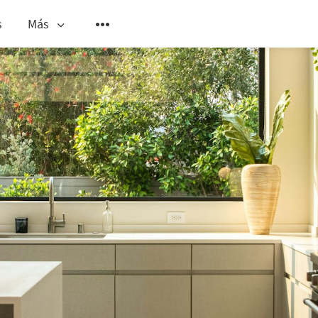
s
Más