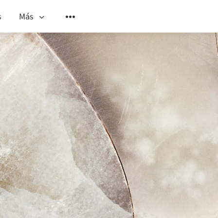
s
Más