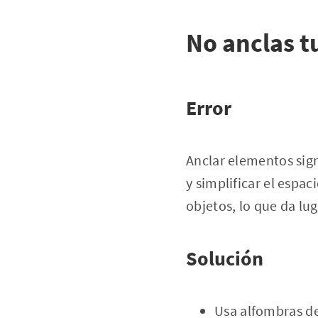
No anclas t
Error
Anclar elementos sign
y simplificar el espa
objetos, lo que da lu
Solución
Usa alfombras de