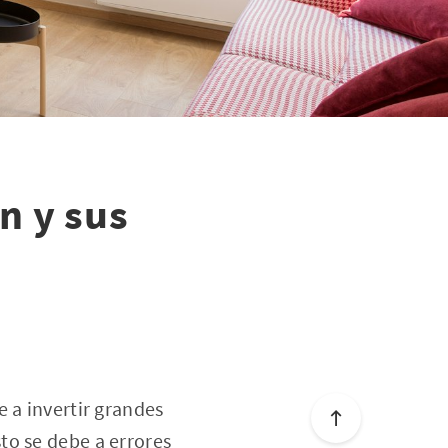
n y sus
 a invertir grandes
to se debe a errores