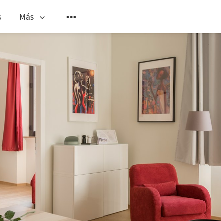
s
Más