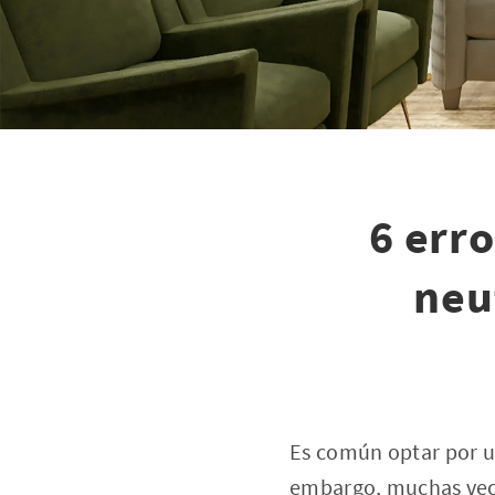
6 err
neu
Es común optar por u
embargo, muchas veces