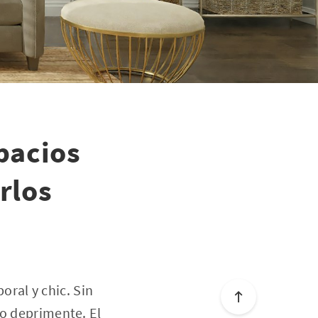
pacios
rlos
ral y chic. Sin
so deprimente. El