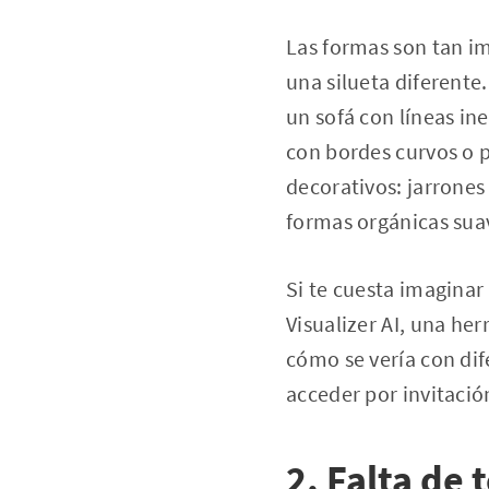
Las formas son tan i
una silueta diferente
un sofá con líneas in
con bordes curvos o p
decorativos: jarrones
formas orgánicas suav
Si te cuesta imagina
Visualizer AI, una he
cómo se vería con dif
acceder por invitación
2. Falta de 