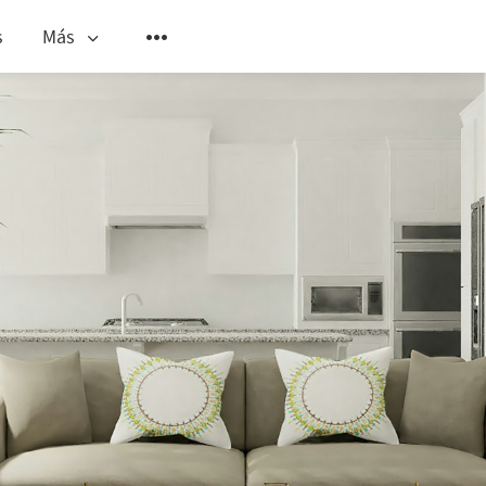
s
Más