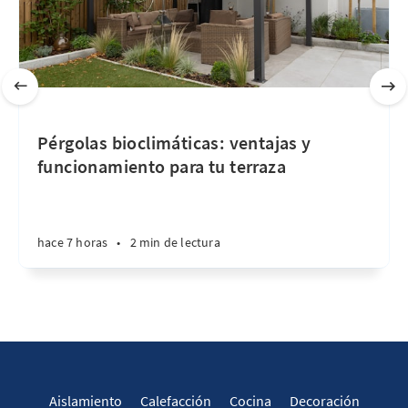
Pérgolas bioclimáticas: ventajas y
funcionamiento para tu terraza
hace 7 horas
•
2 min de lectura
Aislamiento
Calefacción
Cocina
Decoración