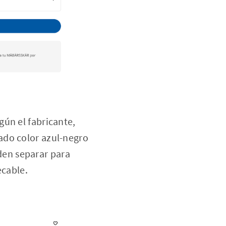
ún el fabricante,
cado color azul-negro
den separar para
ecable.