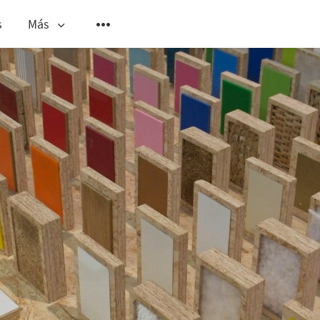
s
Más