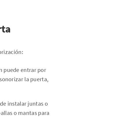
rta
orización:
n puede entrar por
sonorizar la puerta,
de instalar juntas o
allas o mantas para