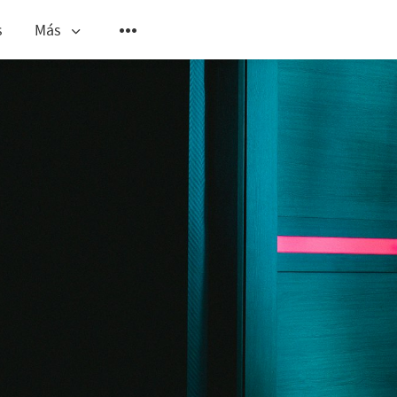
s
Más