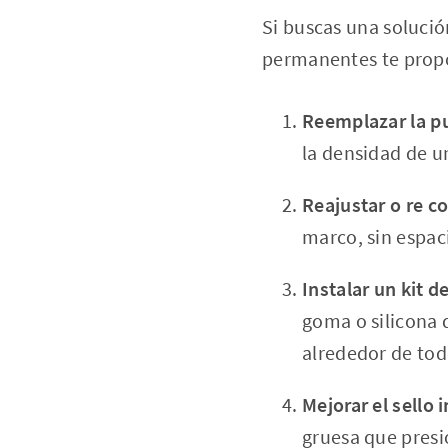
Si buscas una solució
permanentes te propo
Reemplazar la p
la densidad de u
Reajustar o re co
marco, sin espaci
Instalar un kit d
goma o silicona 
alrededor de tod
Mejorar el sello i
gruesa que presio