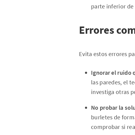
parte inferior de
Errores com
Evita estos errores p
Ignorar el ruido q
las paredes, el t
investiga otras p
No probar la sol
burletes de form
comprobar si rea