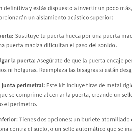
n definitiva y estás dispuesto a invertir un poco más
rcionarán un aislamiento acústico superior:
uerta:
Sustituye tu puerta hueca por una puerta maci
na puerta maciza dificultan el paso del sonido.
lgar la puerta:
Asegúrate de que la puerta encaje pe
os ni holguras. Reemplaza las bisagras si están desg
e junta perimetral:
Este kit incluye tiras de metal ríg
que se comprime al cerrar la puerta, creando un sel
o el perímetro.
nferior:
Tienes dos opciones: un burlete atornillado
na contra el suelo, o un sello automático que se ins