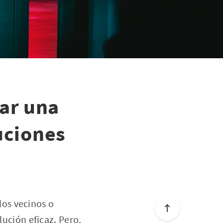
zar una
uciones
 los vecinos o
lución eficaz. Pero,