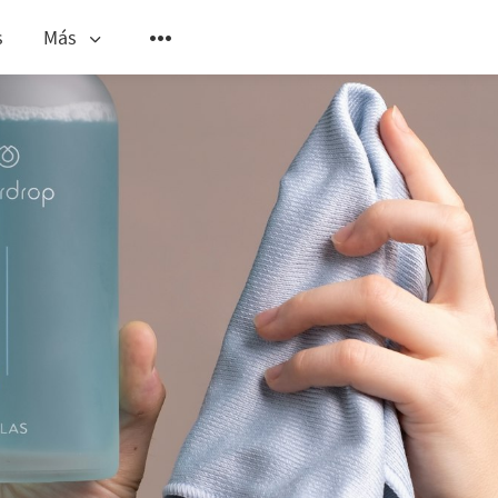
s
Más