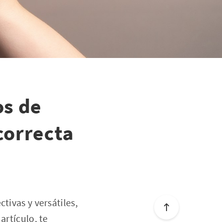
os de
correcta
tivas y versátiles,
artículo, te