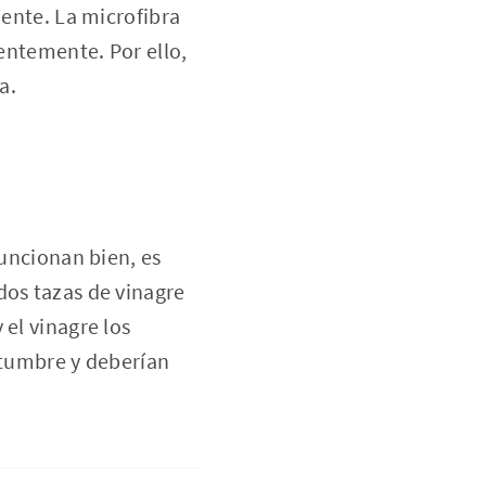
mente. La microfibra
nentemente. Por ello,
a.
funcionan bien, es
dos tazas de vinagre
 el vinagre los
stumbre y deberían