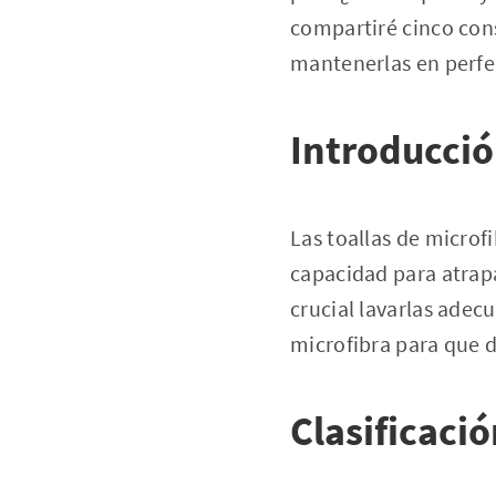
compartiré cinco cons
mantenerlas en perfec
Introducci
Las toallas de microf
capacidad para atrapa
crucial lavarlas adec
microfibra para que 
Clasificació