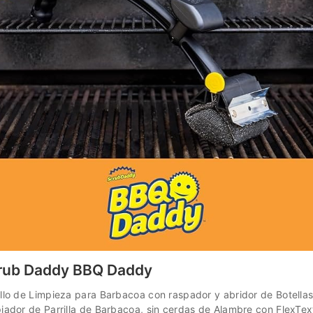
rub Daddy BBQ Daddy
llo de Limpieza para Barbacoa con raspador y abridor de Botellas,
iador de Parrilla de Barbacoa, sin cerdas de Alambre con FlexTex