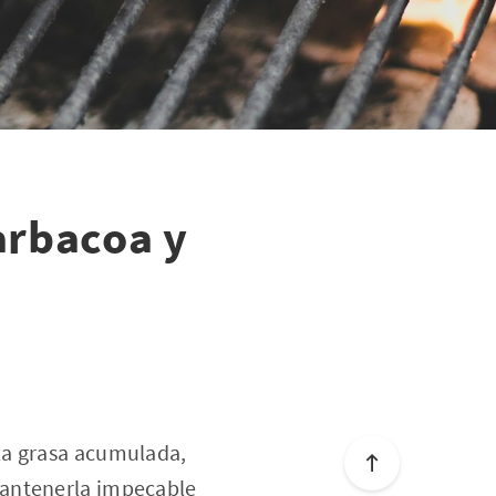
arbacoa y
la grasa acumulada,
mantenerla impecable