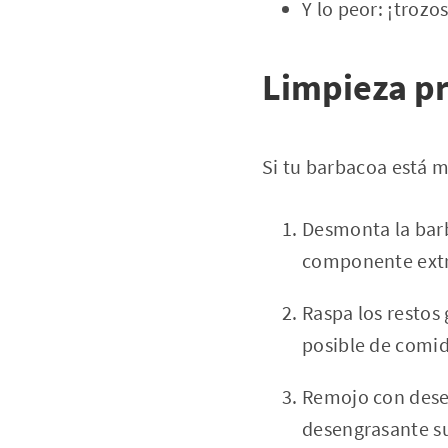
Y lo peor: ¡troz
Limpieza pr
Si tu barbacoa está m
Desmonta la barba
componente extr
Raspa los restos 
posible de comida
Remojo con desen
desengrasante su