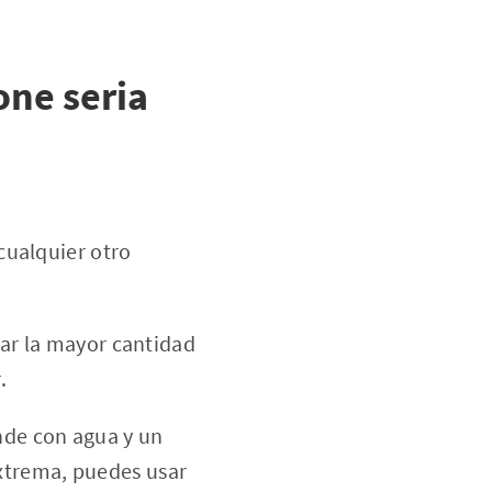
one seria
 cualquier otro
nar la mayor cantidad
.
nde con agua y un
xtrema, puedes usar