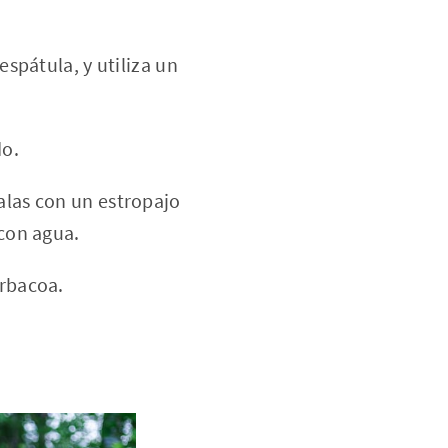
espátula, y utiliza un
do.
alas con un estropajo
 con agua.
arbacoa.