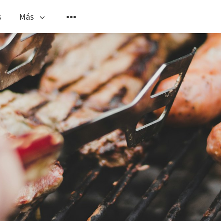
s
Más