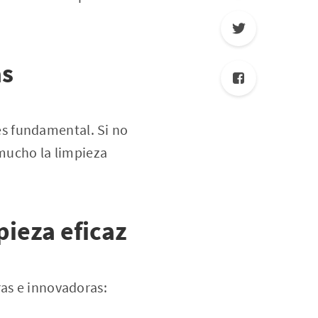
as
es fundamental. Si no
 mucho la limpieza
ieza eficaz
ras e innovadoras: