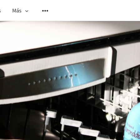
s
Más