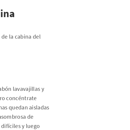
uina
 de la cabina del
bón lavavajillas y
ero concéntrate
onas quedan aisladas
 asombrosa de
difíciles y luego