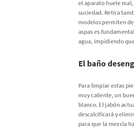
el aparato huele mal
suciedad. Retira tamb
modelos permiten des
aspas es fundamental 
agua, impidiendo que 
El baño deseng
Para limpiar estas pi
muy caliente, un buen
blanco. El jabón act
descalcificará y elim
para que la mezcla ha