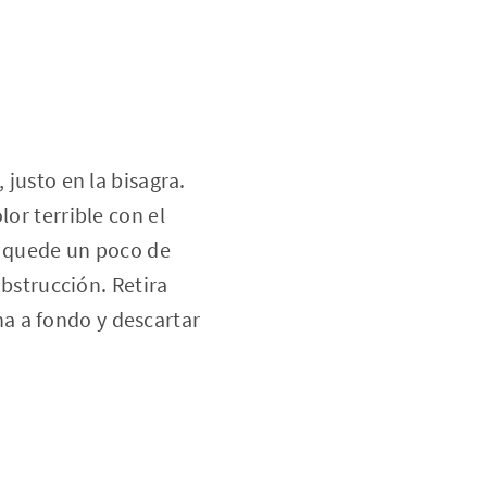
 justo en la bisagra.
or terrible con el
e quede un poco de
obstrucción. Retira
a a fondo y descartar