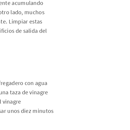
onente acumulando
r otro lado, muchos
e. Limpiar estas
icios de salida del
l fregadero con agua
 una taza de vinagre
l vinagre
osar unos diez minutos