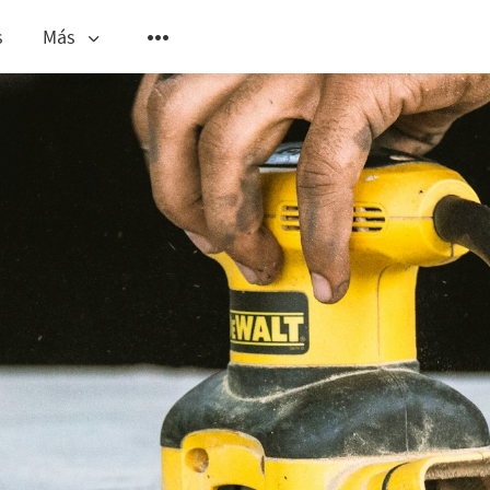
s
Más