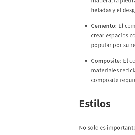
madera, la piedr
heladas y el desg
Cemento:
El cem
crear espacios c
popular por su re
Composite:
El co
materiales recicl
composite requi
Estilos
No solo es importante