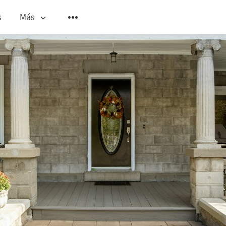
s
Más