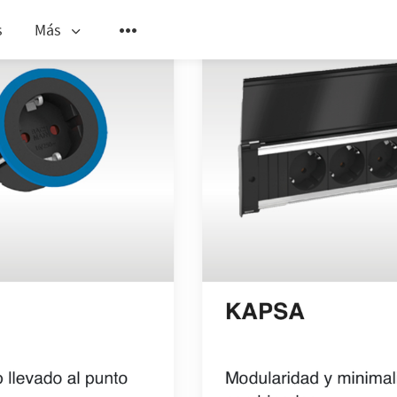
s
Más