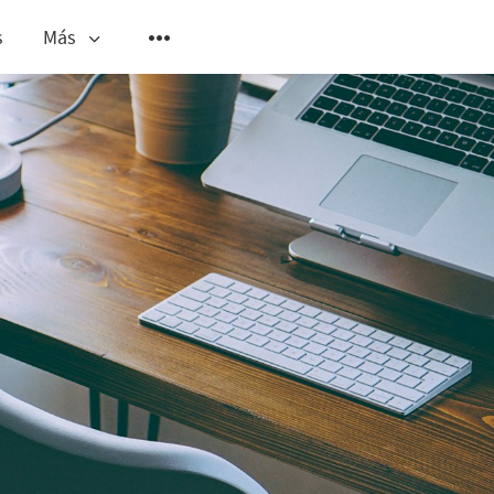
s
Más