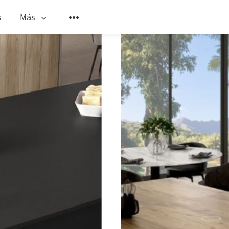
s
Más