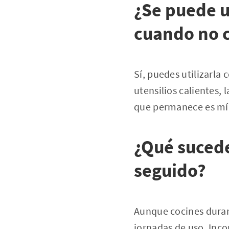
¿Se puede u
cuando no 
Sí, puedes utilizarla
utensilios calientes, 
que permanece es mín
¿Qué suced
seguido?
Aunque cocines durant
jornadas de uso. Inco