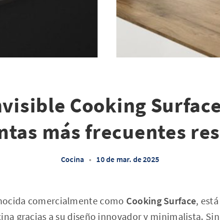
nvisible Cooking Surface
ntas más frecuentes res
Cocina
•
10 de mar. de 2025
onocida comercialmente como
Cooking Surface
, est
ina gracias a su diseño innovador y minimalista. Si