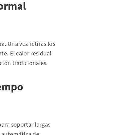
normal
. Una vez retiras los
nte. El calor residual
ión tradicionales.
iempo
para soportar largas
n automática de