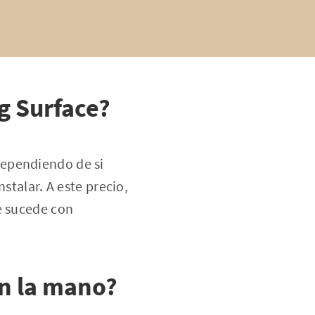
g Surface?
dependiendo de si
stalar. A este precio,
e sucede con
on la mano?