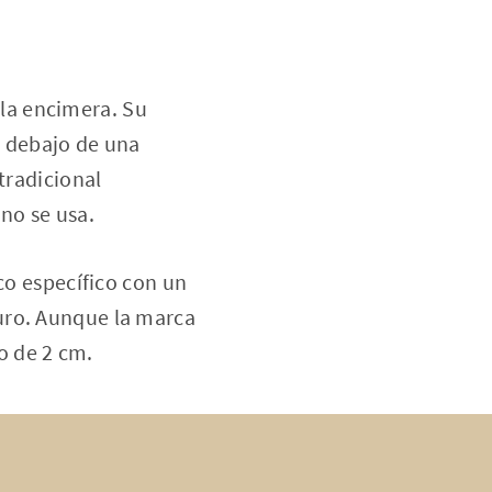
la encimera. Su
e debajo de una
tradicional
no se usa.
co específico con un
uro. Aunque la marca
to de 2 cm.