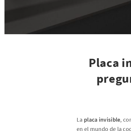
Placa i
pregu
La
placa invisible
, c
en el mundo de la coc