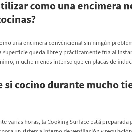
tilizar como una encimera 
cocinas?
 como una encimera convencional sin ningún problema
la superficie queda libre y prácticamente fría al insta
imo, mucho menos intenso que en placas de inducc
e si cocino durante mucho t
e varias horas, la Cooking Surface está preparada 
rpora un sistema interno de ventilación y regulació