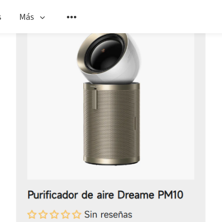
s
Más