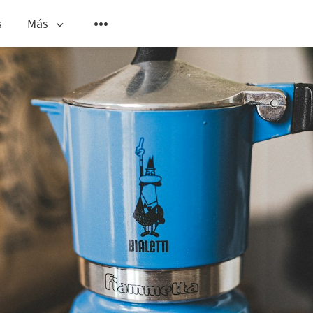
s
Más