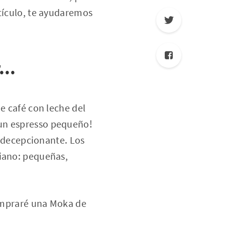
rtículo, te ayudaremos
...
e café con leche del
 un espresso pequeño!
á decepcionante. Los
liano: pequeñas,
compraré una Moka de