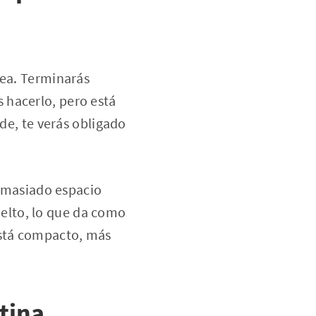
dea. Terminarás
 hacerlo, pero está
nde, te verás obligado
demasiado espacio
suelto, lo que da como
está compacto, más
tina