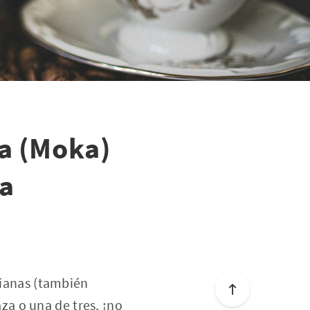
na (Moka)
va
lianas (también
a o una de tres, ¡no