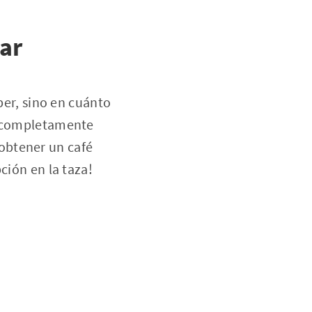
sar
ber, sino en cuánto
tá completamente
e obtener un café
ción en la taza!