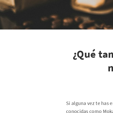
¿Qué tam
n
Si alguna vez te has 
conocidas como Moka)