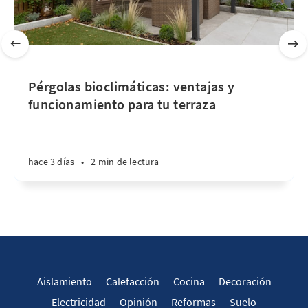
Pérgolas bioclimáticas: ventajas y
funcionamiento para tu terraza
hace 3 días
•
2 min de lectura
Aislamiento
Calefacción
Cocina
Decoración
Electricidad
Opinión
Reformas
Suelo