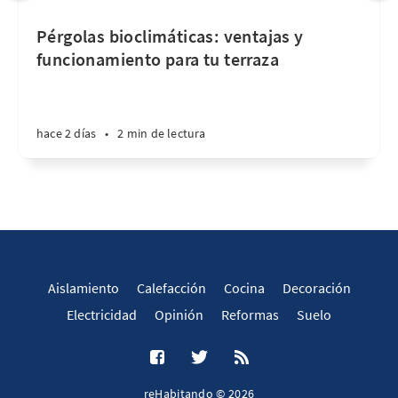
Pérgolas bioclimáticas: ventajas y
funcionamiento para tu terraza
hace 2 días
•
2 min de lectura
Aislamiento
Calefacción
Cocina
Decoración
Electricidad
Opinión
Reformas
Suelo
reHabitando © 2026