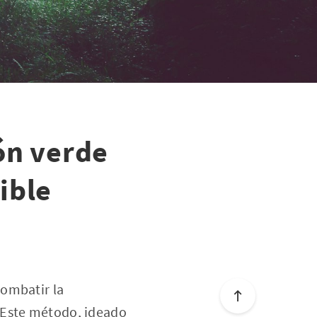
ón verde
ible
combatir la
 Este método, ideado