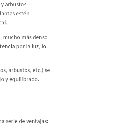
 y arbustos
lantas estén
cal.
do, mucho más denso
encia por la luz, lo
s, arbustos, etc.) se
o y equilibrado.
a serie de ventajas: