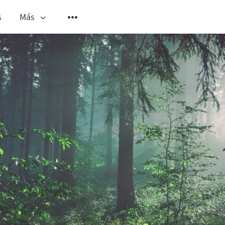
s
Más