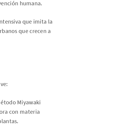
ervención humana.
tensiva que imita la
urbanos que crecen a
ave:
 método Miyawaki
jora con materia
plantas.