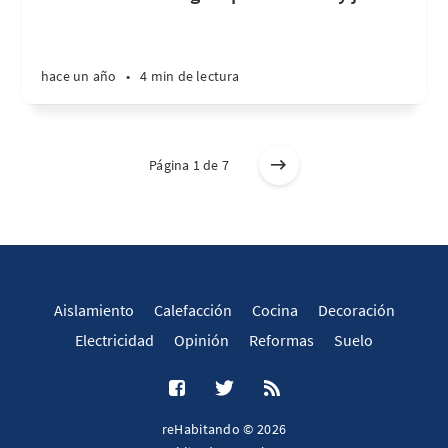
hace un año
•
4 min de lectura
Página 1 de 7
Aislamiento
Calefacción
Cocina
Decoración
Electricidad
Opinión
Reformas
Suelo
reHabitando © 2026