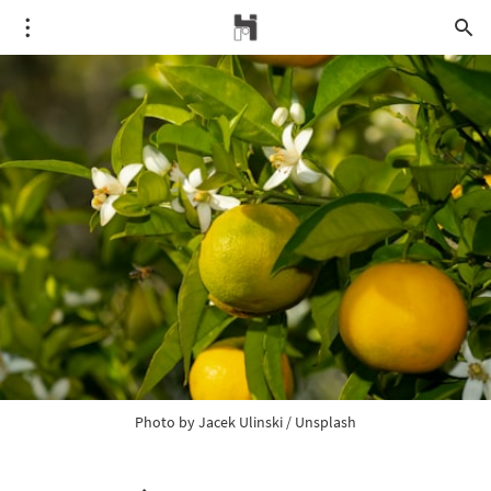
Photo by 
Jacek Ulinski
 / 
Unsplash