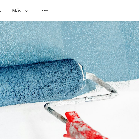
s
Más