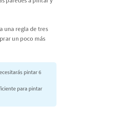
as paredes a pintar y
a una regla de tres
mprar un poco más
ecesitarás pintar 6
ciente para pintar