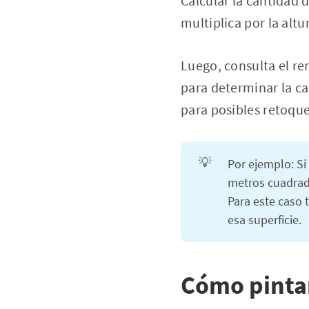
Calcular la cantidad d
multiplica por la altu
Luego, consulta el re
para determinar la c
para posibles retoque
💡
Por ejemplo: Si 
metros cuadrad
Para este caso 
esa superficie.
Cómo pintar