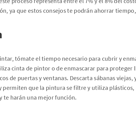
este proceso representa entre el 7% y el 8% del cost
ión, ya que estos consejos te podrán ahorrar tiempo,
n
ntar, tómate el tiempo necesario para cubrir y enma
iliza cinta de pintor o de enmascarar para proteger l
rcos de puertas y ventanas. Descarta sábanas viejas, 
permiten que la pintura se filtre y utiliza plásticos
y te harán una mejor función.