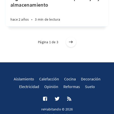
almacenamiento
hace 2 años
•
3 min de lectura
Página 1 de 3
Aislamiento
Calefacción
Cocina
Decoración
Electricidad
Opinión
Reformas
Suelo
reHabitando © 2026