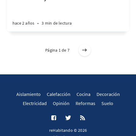
hace 2 años
•
3 min de lectura
Página 1 de 7
Aislamiento
Calefacción
Cocina
Decoración
Electricidad
Opinión
Reformas
Suelo
reHabitando © 2026