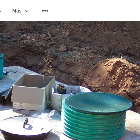
s
Más