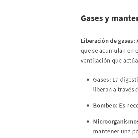
Gases y mante
Liberación de gases:
A
que se acumulan en el 
ventilación que act
Gases:
La digest
liberan a través d
Bombeo:
Es nece
Microorganismo
mantener una pob