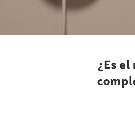
¿Es el
comple