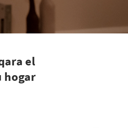
qara el
u hogar