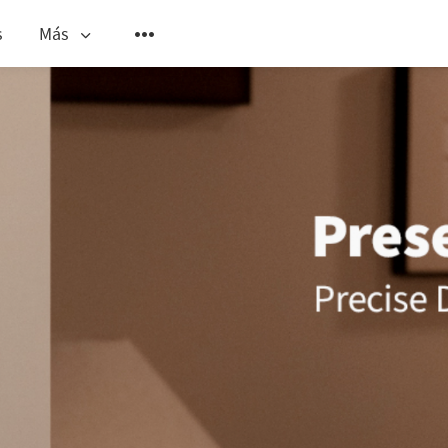
s
Más