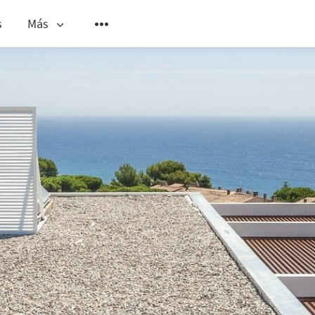
s
Más