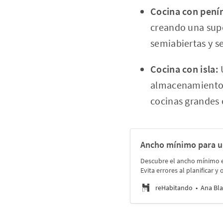
Cocina con pení
creando una supe
semiabiertas y s
Cocina con isla:
U
almacenamiento y
cocinas grandes 
Ancho mínimo para un
Descubre el ancho mínimo es
Evita errores al planificar y
reHabitando
Ana Bla