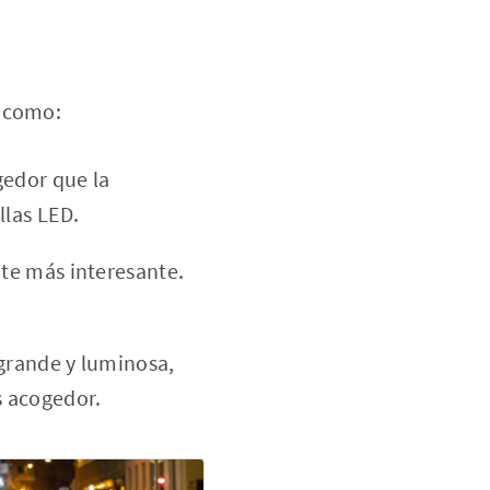
s como:
gedor que la
llas LED.
te más interesante.
grande y luminosa,
s acogedor.