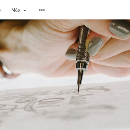
s
Más