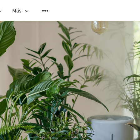
s
Más