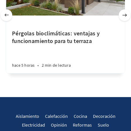
Pérgolas bioclimáticas: ventajas y
funcionamiento para tu terraza
hace 5 horas
•
2 min de lectura
Aislamiento
Calefacción
Cocina
Decoración
Electricidad
Opinión
Reformas
Suelo